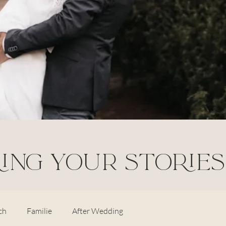
ING YOUR STORIES 
ch
Familie
After Wedding